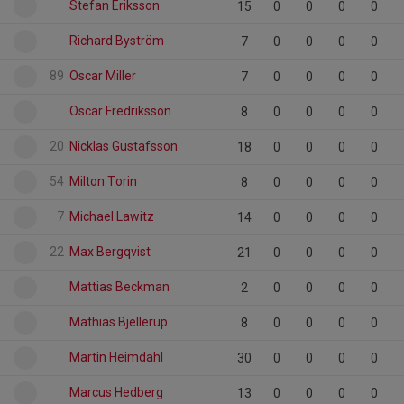
Stefan Eriksson
15
0
0
0
0
Richard Byström
7
0
0
0
0
89
Oscar Miller
7
0
0
0
0
Oscar Fredriksson
8
0
0
0
0
20
Nicklas Gustafsson
18
0
0
0
0
54
Milton Torin
8
0
0
0
0
7
Michael Lawitz
14
0
0
0
0
22
Max Bergqvist
21
0
0
0
0
Mattias Beckman
2
0
0
0
0
Mathias Bjellerup
8
0
0
0
0
Martin Heimdahl
30
0
0
0
0
Marcus Hedberg
13
0
0
0
0