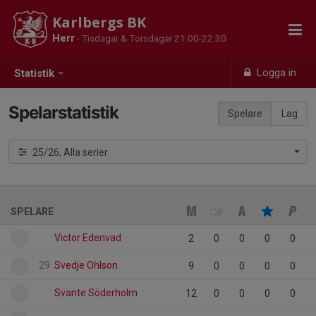
Karlbergs BK
Herr
- Tisdagar & Torsdagar 21:00-22:30
Logga in
Statistik
Spelarstatistik
Spelare
Lag
25/26, Alla serier
SPELARE
Victor Edenvad
2
0
0
0
0
29
Svedje Ohlson
9
0
0
0
0
Svante Söderholm
12
0
0
0
0