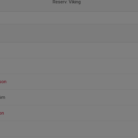
Reserv: Viking
sson
röm
on