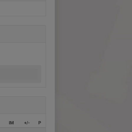
IM
+/-
P