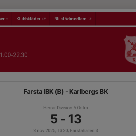
per
Klubbkläder
Bli stödmedlem
1:00-22:30
Farsta IBK (B) - Karlbergs BK
Herrar Division 5 Östra
5 - 13
8 nov 2025, 13:30, Farstahallen 3