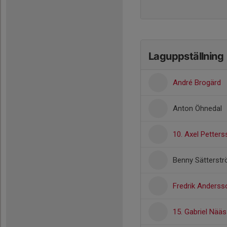
Laguppställning
André Brogärd
Anton Öhnedal
10. Axel Petter
Benny Sätterst
Fredrik Anderss
15. Gabriel Nääs