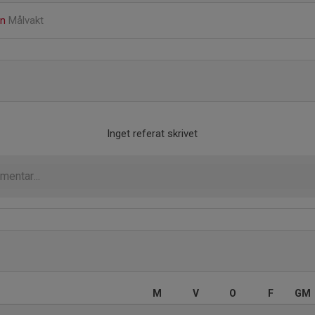
on
Målvakt
Inget referat skrivet
M
V
O
F
GM