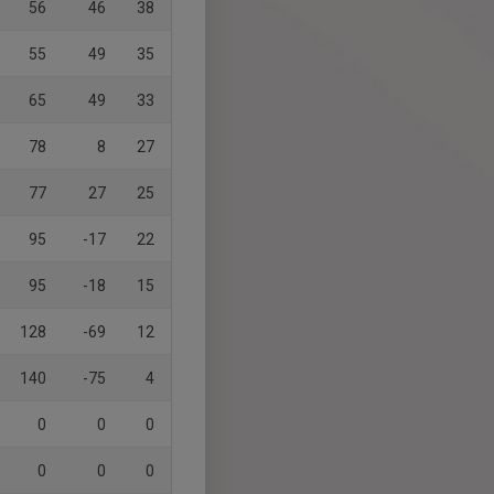
56
46
38
55
49
35
65
49
33
78
8
27
77
27
25
95
-17
22
95
-18
15
128
-69
12
140
-75
4
0
0
0
0
0
0