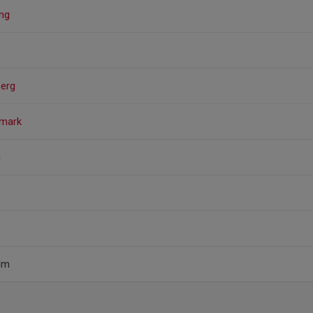
ng
erg
dmark
g
lm