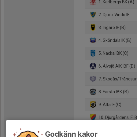
1. Karlbergs BK (A)
2. Djurö-Vindö IF
3. Ingarö IF (B)
4. Sköndals IK (B)
5. Nacka IBK (C)
6. Älvsjö AIK IBF (D)
7. Skogås/Trångsun
8. Farsta IBK (B)
9. Älta IF (C)
10. Djurgårdens IF I
11. Salems IF (C)
Godkänn kakor