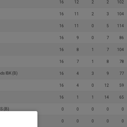
16
12
2
2
102
16
11
2
3
104
16
11
0
5
114
16
9
0
7
86
16
8
1
7
104
16
7
1
8
78
ds IBK (B)
16
4
3
9
77
16
4
0
12
59
16
1
1
14
65
BS (B)
0
0
0
0
0
0
0
0
0
0