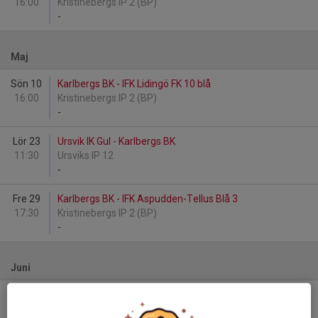
16:00
Kristinebergs IP 2 (BP)
-
Maj
Sön 10
Karlbergs BK - IFK Lidingö FK 10 blå
16:00
Kristinebergs IP 2 (BP)
-
Lör 23
Ursvik IK Gul - Karlbergs BK
11:30
Ursviks IP 12
-
Fre 29
Karlbergs BK - IFK Aspudden-Tellus Blå 3
17:30
Kristinebergs IP 2 (BP)
-
Juni
Sön 7
Täby FK 31 - Karlbergs BK
10:15
Kryssarvallen 11