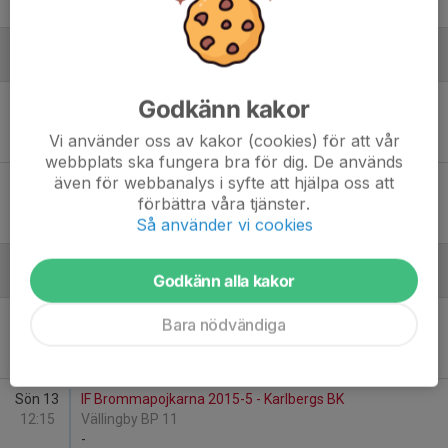
-
Augusti
Sön 23
Karlbergs BK - Ängby IF Grön 1
Godkänn kakor
17:15
Kristinebergs IP 2 (BP)
Vi använder oss av kakor (cookies) för att vår
-
webbplats ska fungera bra för dig. De används
även för webbanalys i syfte att hjälpa oss att
Lör 29
IFK Lidingö FK 8 - Karlbergs BK
förbättra våra tjänster.
09:00
Bodal 1
Så använder vi cookies
-
Godkänn alla kakor
September
Sön 6
Karlbergs BK - Täby FK 21
Bara nödvändiga
17:15
Kristinebergs IP 2 (BP)
-
Sön 13
IF Brommapojkarna 2015-5 - Karlbergs BK
12:15
Vällingby BP 11
-