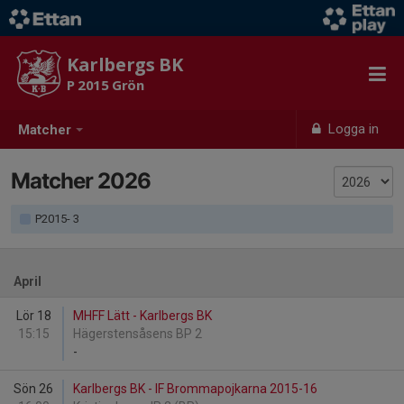
Karlbergs BK
P 2015 Grön
Logga in
Matcher
Matcher 2026
P2015- 3
April
Lör 18
MHFF Lätt - Karlbergs BK
15:15
Hägerstensåsens BP 2
-
Sön 26
Karlbergs BK - IF Brommapojkarna 2015-16