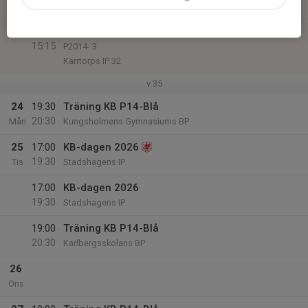
Kristinebergs IP 2 (BP)
14:00
Match mot Hammarby IF FF 12 Vit
15:15
P2014- 3
Kärrtorps IP 32
v.35
24
19:30
Träning KB P14-Blå
20:30
Mån
Kungsholmens Gymnasiums BP
25
17:00
KB-dagen 2026
19:30
Tis
Stadshagens IP
17:00
KB-dagen 2026
19:30
Stadshagens IP
19:00
Träning KB P14-Blå
20:30
Karlbergsskolans BP
26
Ons