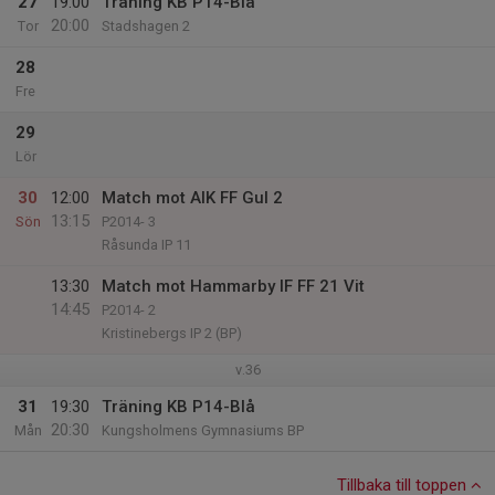
27
19:00
Träning KB P14-Blå
20:00
Tor
Stadshagen 2
28
Fre
29
Lör
30
12:00
Match mot AIK FF Gul 2
13:15
Sön
P2014- 3
Råsunda IP 11
13:30
Match mot Hammarby IF FF 21 Vit
14:45
P2014- 2
Kristinebergs IP 2 (BP)
v.36
31
19:30
Träning KB P14-Blå
20:30
Mån
Kungsholmens Gymnasiums BP
Tillbaka till toppen