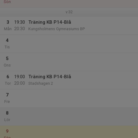
Sön
v.32
3
19:30
Träning KB P14-Blå
20:30
Mån
Kungsholmens Gymnasiums BP
4
Tis
5
Ons
6
19:00
Träning KB P14-Blå
20:00
Tor
Stadshagen 2
7
Fre
8
Lör
9
Sön