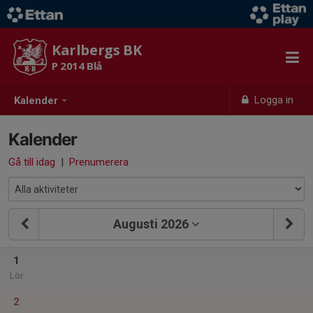
Karlbergs BK
P 2014 Blå
Logga in
Kalender
Kalender
Gå till idag
|
Prenumerera
Augusti 2026
1
Lör
2