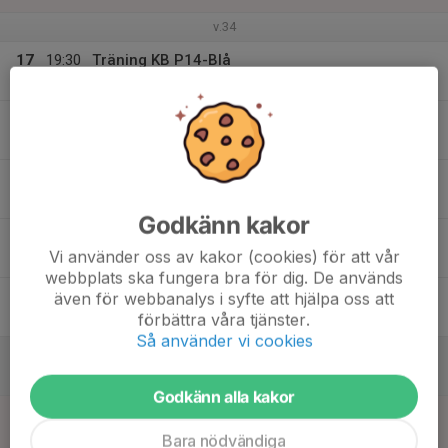
v.34
17
19:30
Träning KB P14-Blå
20:30
Mån
Kungsholmens Gymnasiums BP
18
19:00
Träning KB P14-Blå
20:30
Tis
Karlbergsskolans BP
19
Ons
Godkänn kakor
20
19:00
Träning KB P14-Blå
Vi använder oss av kakor (cookies) för att vår
20:00
Tor
Stadshagen 2
webbplats ska fungera bra för dig. De används
21
även för webbanalys i syfte att hjälpa oss att
förbättra våra tjänster.
Fre
Så använder vi cookies
22
Lör
Godkänn alla kakor
23
11:00
Match mot Boo FF Blå 3
12:15
Sön
P2014- 2
Bara nödvändiga