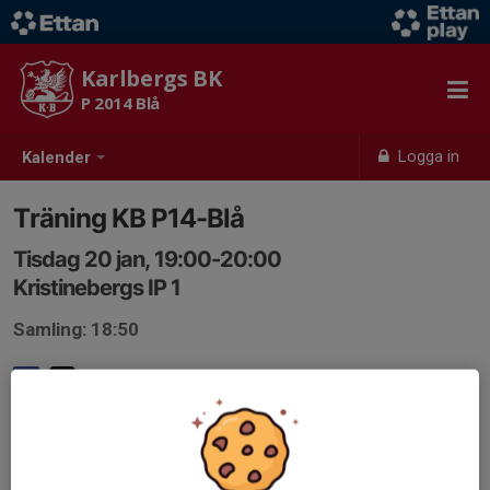
Karlbergs BK
P 2014 Blå
Logga in
Kalender
Träning KB P14-Blå
Tisdag 20 jan, 19:00-20:00
Kristinebergs IP 1
Samling: 18:50