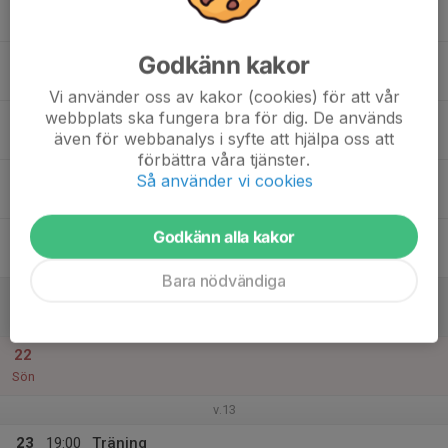
16
19:00
Träning
20:00
Mån
Kristinebergs IP (planen med läktare)
Godkänn kakor
17
Tis
Vi använder oss av kakor (cookies) för att vår
webbplats ska fungera bra för dig. De används
18
19:00
Träning
även för webbanalys i syfte att hjälpa oss att
20:00
Ons
Stadshagens IP 2
förbättra våra tjänster.
19
Så använder vi cookies
Tor
Godkänn alla kakor
20
16:00
Träning
17:00
Fre
Stadshagens IP 2
Bara nödvändiga
21
Lör
22
Sön
v.13
23
19:00
Träning