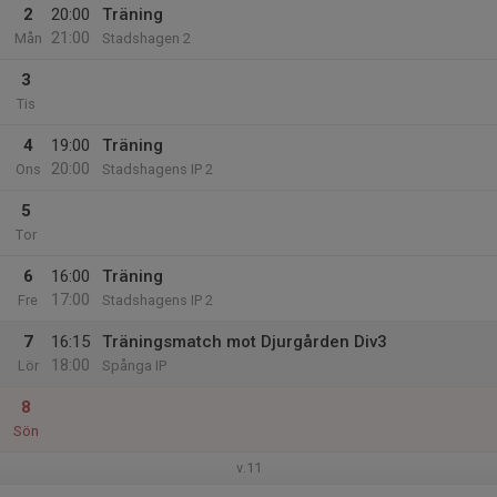
2
20:00
Träning
21:00
Mån
Stadshagen 2
3
Tis
4
19:00
Träning
20:00
Ons
Stadshagens IP 2
5
Tor
6
16:00
Träning
17:00
Fre
Stadshagens IP 2
7
16:15
Träningsmatch mot Djurgården Div3
18:00
Lör
Spånga IP
8
Sön
v.11