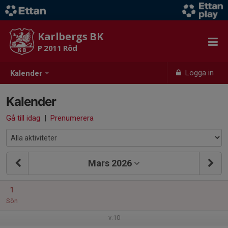
Karlbergs BK
P 2011 Röd
Logga in
Kalender
Kalender
Gå till idag
|
Prenumerera
Mars 2026
1
Sön
v.10