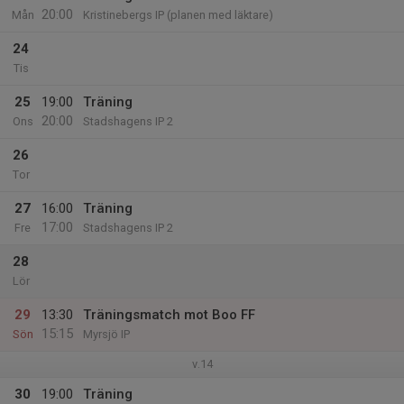
20:00
Mån
Kristinebergs IP (planen med läktare)
24
Tis
25
19:00
Träning
20:00
Ons
Stadshagens IP 2
26
Tor
27
16:00
Träning
17:00
Fre
Stadshagens IP 2
28
Lör
29
13:30
Träningsmatch mot Boo FF
15:15
Sön
Myrsjö IP
v.14
30
19:00
Träning