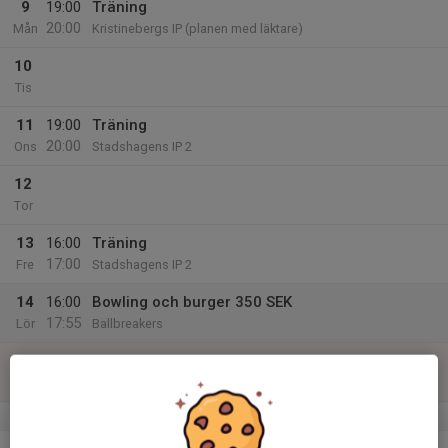
9
19:00
Träning
20:00
Mån
Kristinebergs IP (planen med läktare)
10
Tis
11
19:00
Träning
20:00
Ons
Stadshagens IP 2
12
Tor
13
16:00
Träning
17:00
Fre
Stadshagens IP 2
14
16:00
Bowling och burger 350 SEK
17:55
Lör
Ballbreakers
15
Sön
v.12