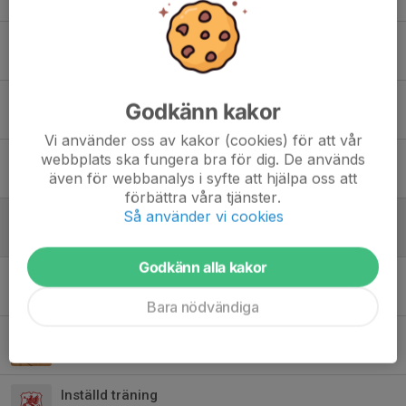
27 apr 2025
Ny träningstid på måndagar
22 apr 2025
Nya träningstider
Godkänn kakor
31 mar 2025
Vi använder oss av kakor (cookies) för att vår
webbplats ska fungera bra för dig. De används
Träningstider jan-mars 2025
även för webbanalys i syfte att hjälpa oss att
4 jan 2025
förbättra våra tjänster.
Så använder vi cookies
Träningstider nov-dec 2024
8 nov 2024
Godkänn alla kakor
Genrep inför Sanktan!
2 apr 2024
Bara nödvändiga
Underbar vinterträning!
18 jan 2024
Inställd träning