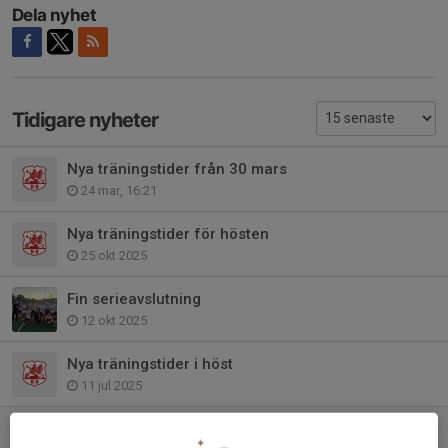
Dela nyhet
Tidigare nyheter
Nya träningstider från 30 mars
24 mar, 16:21
Nya träningstider för hösten
25 okt 2025
Fin serieavslutning
12 okt 2025
Nya träningstider i höst
11 jul 2025
KB-Städet