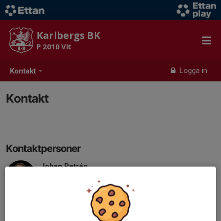
Karlbergs BK
P 2010 Vit
Logga in
Kontakt
Kontakt
Kontaktpersoner
Johan Petrén
Lagledare
Mobil visas bara för inloggade
E-post visas bara för inloggade