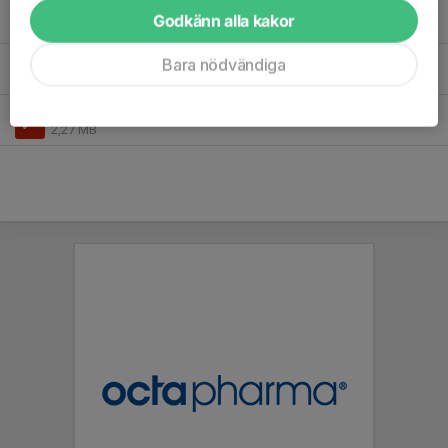
KBs nyhetsbrev augusti 2019.pdf
Godkänn alla kakor
0,23 MB
Verksamhetsplan P10 vit 2022.pdf
Bara nödvändiga
0,10 MB
| VP reviderad med Trivsel- och värdegrundansvarig förälder
Översikt Ingarö IP lördag och söndag 2021.pdf
2,27 MB