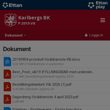
Karlbergs BK
P 2010 Vit
Logga in
Dokument
Dokument
20190904 protokoll föräldramöte KB.docx
0,02 MB
| Föräldramöte 4 september
Best_Post_vår19 IFYLLNINGSBAR med underskrift.pdf
0,71 MB
| Beställningsblankett lagfoto 2019
Beställningsblankett Vår 2026 (1).pdf
0,45 MB
| Blankett Lagfoto-26
Dagordning föräldramöte 4 april 2023.pdf
0,08 MB
Följebrev - Postleverans - första brev.docx