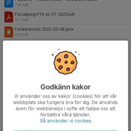
7,81 MB
Försäljning P10 vit VT-2025.pdf
0,11 MB
Föräldramöte 2022-03-08.pptx
0,07 MB
Föräldramöte 2022-11-21.pptx
0,08 MB
Föräldramöte 2023-04-04 med minnesanteckningar.pptx
0,08 MB
Föräldramöte 2023-11-28.pdf
0,10 MB
Godkänn kakor
Föräldramöte 2024-10-21 med korta minnesanteckningar.pdf
0,14 MB
Vi använder oss av kakor (cookies) för att vår
webbplats ska fungera bra för dig. De används
Föräldramöte 2025-02-11.pdf
även för webbanalys i syfte att hjälpa oss att
0,22 MB
| Presentation och anteckningar
förbättra våra tjänster.
info Ingarö cup.pdf
Så använder vi cookies
0,01 MB