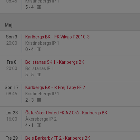
08:45
Kristinebergs IP 1
5
-
4
Maj
Sön 3
Karlbergs BK - IFK Viksjö P2010-3
20:00
Kristinebergs IP 1
0
-
4
Fre 8
Bollstanäs SK 1 - Karlbergs BK
20:00
Bollstanäs IP 1
5
-
5
Sön 17
Karlbergs BK - IK Frej Täby FF 2
08:45
Kristinebergs IP 1
2
-
3
Lör 23
Österåker United FK A2 Grå - Karlbergs BK
16:00
Åkersberga IP 2
4
-
1
Fre 29
Bele Barkarby FF 2 - Karlbergs BK