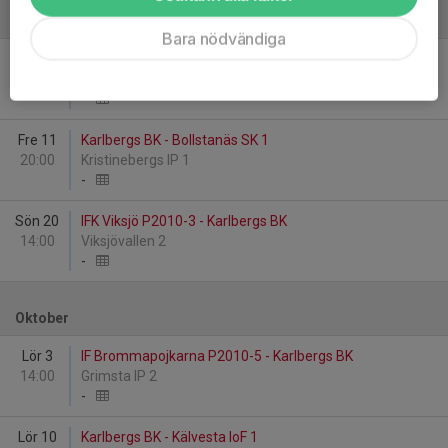
September
Bara nödvändiga
Sön 6
IK Frej Täby FF 2 - Karlbergs BK
10:30
Vikingavallen/Täby IP 1
-
Fre 11
Karlbergs BK - Bollstanäs SK 1
20:00
Kristinebergs IP 1
-
Sön 20
IFK Viksjö P2010-3 - Karlbergs BK
14:00
Viksjövallen 2
-
Oktober
Lör 3
IF Brommapojkarna P2010-5 - Karlbergs BK
14:00
Grimsta IP 2
-
Lör 10
Karlbergs BK - Kälvesta IoF 1