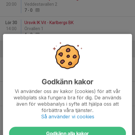
20:00
Veddestavallen 2
7
-
0
Lör 30
Ursvik IK Vit - Karlbergs BK
14:00
Örvallen 1
4
-
3
Augusti
Sön 9
Karlbergs BK - Bele Barkarby FF 2
14:00
Kristinebergs IP 1
-
Godkänn kakor
Sön 23
Karlbergs BK - Ursvik IK Vit
Vi använder oss av kakor (cookies) för att vår
20:00
Kristinebergs IP 1
webbplats ska fungera bra för dig. De används
-
även för webbanalys i syfte att hjälpa oss att
förbättra våra tjänster.
Lör 29
Karlbergs BK - Österåker United FK A2 Grå
Så använder vi cookies
08:45
Kristinebergs IP 1
-
Godkänn alla kakor