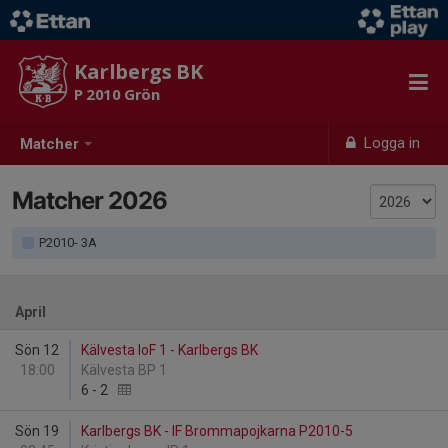
Karlbergs BK
P 2010 Grön
Logga in
Matcher
Matcher 2026
P2010- 3A
April
Sön 12
Kälvesta IoF 1 - Karlbergs BK
18:00
Kälvesta BP 1
6
-
2
Sön 19
Karlbergs BK - IF Brommapojkarna P2010-5