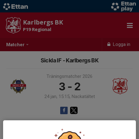
Karlbergs BK
P19 Regional
Logga in
Matcher
Sickla IF - Karlbergs BK
Träningsmatcher 2026
3 - 2
24 jan, 15:15, Nackatältet
Samling 13:45, Nackatältet
Endast kallade kunde anmäla sig till aktiviteten. 18 personer var kallade.