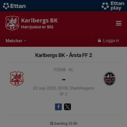
Karlbergs BK
Herrjuniorer Blå
Logga in
Matcher
Karlbergs BK - Årsta FF 2
P2008- 4C
-
23 sep 2023, 00:00, Stadshagens
IP 2
Samling 23:00