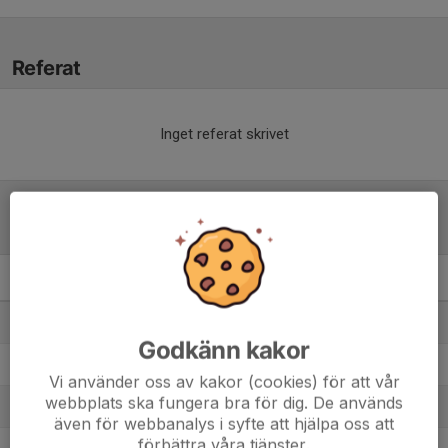
Referat
Inget referat skrivet
Tabell
P2008- 4C
M
+/-
P
1. IFK Aspudden-Tellus 3
10
51
30
Godkänn kakor
2. Bagarmossen Kärrtorp BK 1
10
37
21
Vi använder oss av kakor (cookies) för att vår
webbplats ska fungera bra för dig. De används
3. Karlbergs BK Blå 2
10
-3
18
även för webbanalys i syfte att hjälpa oss att
förbättra våra tjänster.