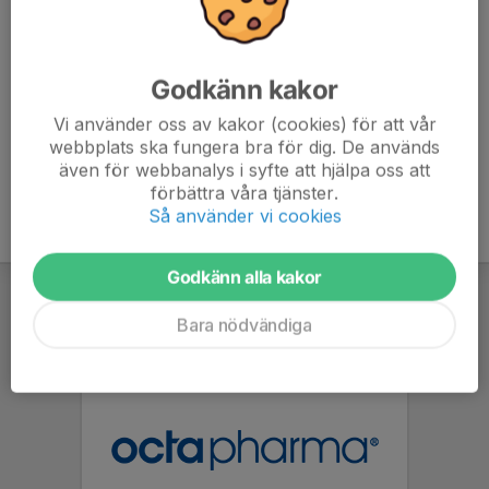
Kläder efter väder, klä er varmt om väderleken kräver
det. Fingervantar/fingerhandskar på händerna.
Ombytta och klara vid samling. Glöm ej boll!
Godkänn kakor
Vi använder oss av kakor (cookies) för att vår
webbplats ska fungera bra för dig. De används
även för webbanalys i syfte att hjälpa oss att
förbättra våra tjänster.
Så använder vi cookies
Godkänn alla kakor
Bara nödvändiga