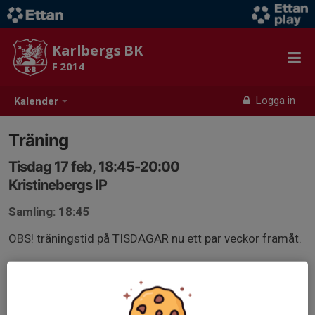
Karlbergs BK
F 2014
Logga in
Kalender
Träning
Tisdag 17 feb, 18:45-20:00
Kristinebergs IP
Samling: 18:45
OBS! träningstid på TISDAGAR nu ett par veckor framåt.
Snösäker träningstid på Kristinebergs IP (alltså stora
Krillan). Snöröjd och uppvärmd träningsyta