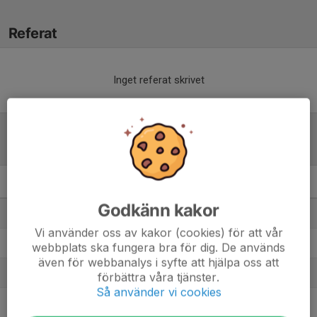
Referat
Inget referat skrivet
Tabell
F19 Svealand
M
+/-
P
Godkänn kakor
1. Stureby FF 1
8
10
16
Vi använder oss av kakor (cookies) för att vår
2. Älvsjö AIK FF/DFF
7
17
14
webbplats ska fungera bra för dig. De används
även för webbanalys i syfte att hjälpa oss att
3. Karlbergs BK F19
8
-5
12
förbättra våra tjänster.
Så använder vi cookies
4. Boo FF
7
-5
10