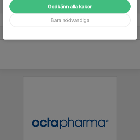
Godkänn alla kakor
5. Sollentuna FK F19
6
-6
5
Bara nödvändiga
6. Värmdö/Järla
6
-11
3
7. Örebro SK FK
0
0
0