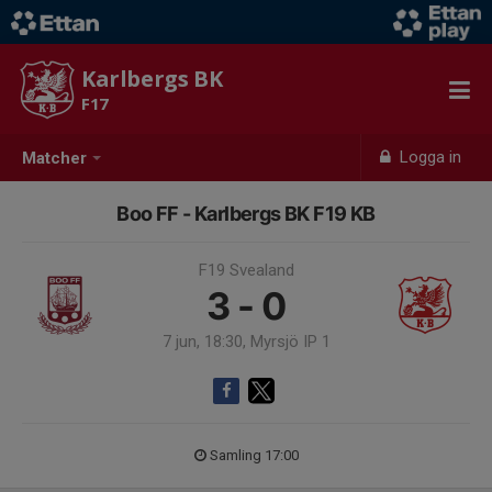
Karlbergs BK
F17
Logga in
Matcher
Boo FF - Karlbergs BK F19 KB
F19 Svealand
3 - 0
7 jun, 18:30, Myrsjö IP 1
Samling 17:00