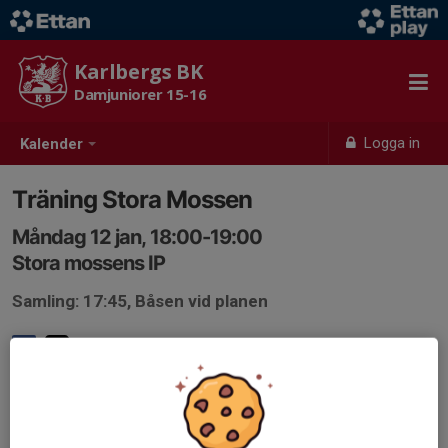
Karlbergs BK
Damjuniorer 15-16
Logga in
Kalender
Träning Stora Mossen
Måndag 12 jan, 18:00-19:00
Stora mossens IP
Samling: 17:45, Båsen vid planen