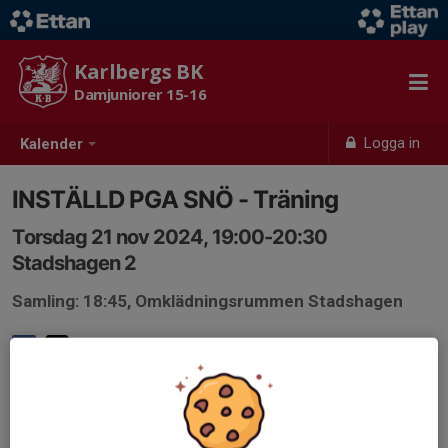
Karlbergs BK
Damjuniorer 15-16
Logga in
Kalender
INSTÄLLD PGA SNÖ - Träning
Torsdag 21 nov 2024, 19:00-20:30
Stadshagen 2
Samling: 18:45, Omklädningsrummen Stadshagen