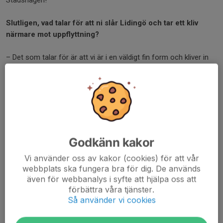
Stadshagen!
Slutligen, vad talar för att ni slår Lidingö och tar ett kliv
närmare mot uppflyttning?
– Det som talar för är att vi är i en väldigt fin form och kliver in
med gott självförtroende från tidigare matcher. Men även om en
serieseger står nära så gäller det att vara fullt fokuserad på
uppgiften och det är att ta tre poäng på lördag!
Fri entré på lördag klockan 13:00 när IFK Lidingö kommer på
besök!
Godkänn kakor
Forza KB!
Vi använder oss av kakor (cookies) för att vår
webbplats ska fungera bra för dig. De används
Dela nyhet
även för webbanalys i syfte att hjälpa oss att
förbättra våra tjänster.
Så använder vi cookies
Tidigare nyheter