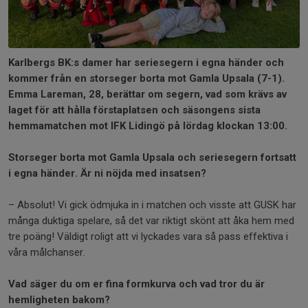
Karlbergs BK:s damer har seriesegern i egna händer och
kommer från en storseger borta mot Gamla Upsala (7-1).
Emma Lareman, 28, berättar om segern, vad som krävs av
laget för att hålla förstaplatsen och säsongens sista
hemmamatchen mot IFK Lidingö på lördag klockan 13:00.
Storseger borta mot Gamla Upsala och seriesegern fortsatt
i egna händer. Är ni nöjda med insatsen?
– Absolut! Vi gick ödmjuka in i matchen och visste att GUSK har
många duktiga spelare, så det var riktigt skönt att åka hem med
tre poäng! Väldigt roligt att vi lyckades vara så pass effektiva i
våra målchanser.
Vad säger du om er fina formkurva och vad tror du är
hemligheten bakom?