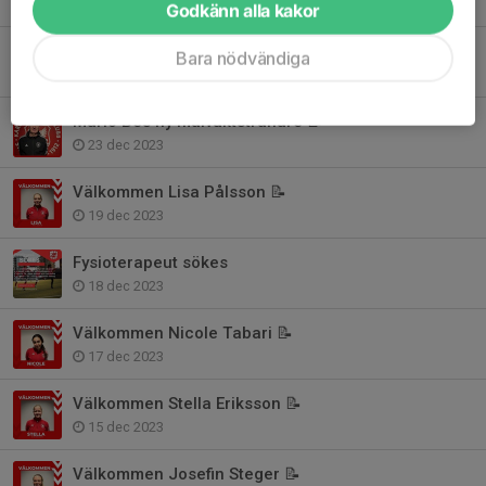
Godkänn alla kakor
Gustaf Hedberg och Jens Grönlund förlänger med damlaget
Bara nödvändiga
3 nov 2025
Mario Bes ny målvaktstränare 📝
23 dec 2023
Välkommen Lisa Pålsson 📝
19 dec 2023
Fysioterapeut sökes
18 dec 2023
Välkommen Nicole Tabari 📝
17 dec 2023
Välkommen Stella Eriksson 📝
15 dec 2023
Välkommen Josefin Steger 📝