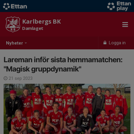
Karlbergs BK
Damlaget
Logga in
Nyheter
Lareman inför sista hemmamatchen:
"Magisk gruppdynamik"
21 sep 2023