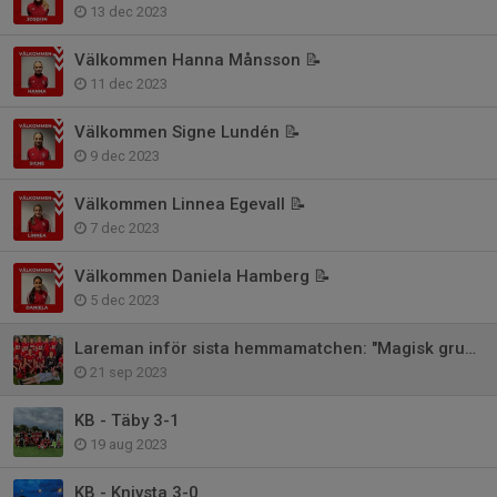
13 dec 2023
Välkommen Hanna Månsson 📝
11 dec 2023
Välkommen Signe Lundén 📝
9 dec 2023
Välkommen Linnea Egevall 📝
7 dec 2023
Välkommen Daniela Hamberg 📝
5 dec 2023
Lareman inför sista hemmamatchen: "Magisk gruppdynamik"
21 sep 2023
KB - Täby 3-1
19 aug 2023
KB - Knivsta 3-0