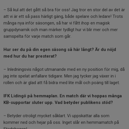
– Så kul att det gått så bra för oss! Jag tror en stor del av det är
att vi är ett så pass härligt gäng, både spelare och ledare! Trots
många nya inför säsongen, så har vi fått ihop en magisk
gruppdynamik och man märker tydligt hur vi blir mer och mer
samspelta för varje match som går.
Hur ser du på din egen säsong så här långt? Är du nöjd
med hur du har presterat?
– Inledningsvis något utmanande med en ny position för mig, då
jag inte spelat anfallare tidigare. Men jag tycker jag växer in i
rollen och är glad att få bidra med lite mål och poäng till laget.
IFK Lidingö på hemmaplan. En match där vi hoppas många
KB-supportar sluter upp. Vad betyder publikens stöd?
– Betyder otroligt mycket såklart. Vi uppskattar alla som
kommer ned och hejar på oss. Inget slår en hemmamatch på