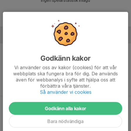
Ingen spelarstatistik inlagd
MÅLVAKTER
Godkänn kakor
Vi använder oss av kakor (cookies) för att vår
Ingen målvaktsstatistik inlagd
webbplats ska fungera bra för dig. De används
även för webbanalys i syfte att hjälpa oss att
förbättra våra tjänster.
Så använder vi cookies
Dela statistik
Godkänn alla kakor
Bara nödvändiga