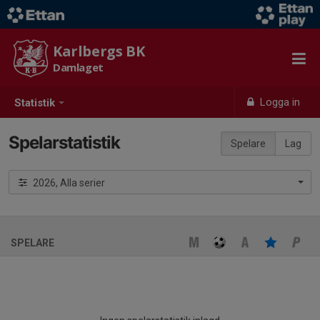
Karlbergs BK
Damlaget
Logga in
Statistik
Spelarstatistik
Spelare
Lag
2026, Alla serier
SPELARE