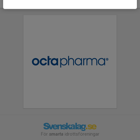
För
smarta
idrottsföreningar