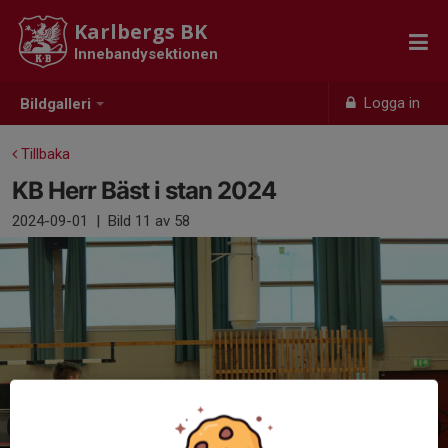
Karlbergs BK
Innebandysektionen
Logga in
Bildgalleri
Tillbaka
KB Herr Bäst i stan 2024
2024-09-01
|
Bild
11
av 58