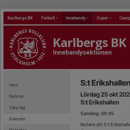
Karlbergs BK
Fotboll
Innebandy
Cuper
Cam
Karlbergs BK
Innebandysektionen
S:t Erikshall
Hem
Lördag 25 okt 202
Nyheter
S:t Erikshallen
Våra lag
Samling: 09:45
Kalender
Notera att S:t Eriksha