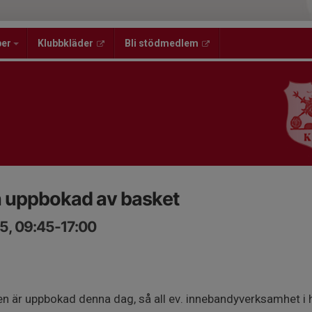
per
Klubbkläder
Bli stödmedlem
en uppbokad av basket
5, 09:45-17:00
llen är uppbokad denna dag, så all ev. innebandyverksamhet i 