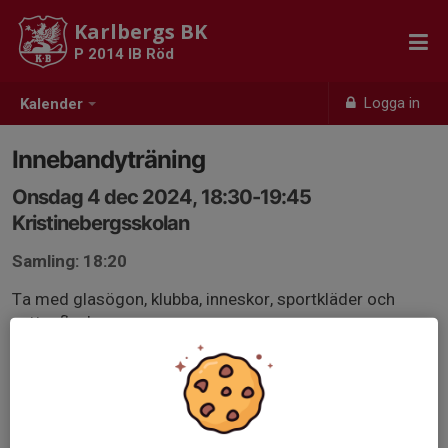
Karlbergs BK
P 2014 IB Röd
Logga in
Kalender
Innebandyträning
Onsdag 4 dec 2024, 18:30-19:45
Kristinebergsskolan
Samling: 18:20
Ta med glasögon, klubba, inneskor, sportkläder och
vattenflaska.