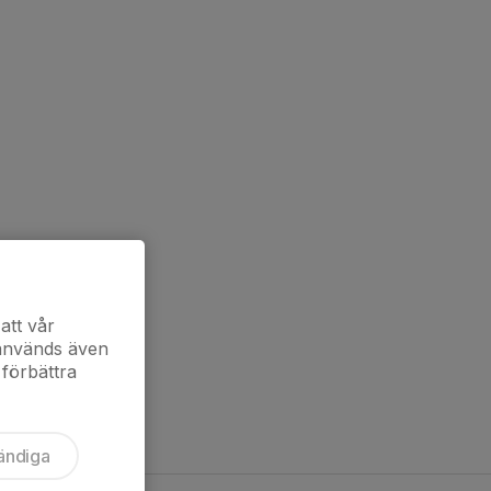
att vår
 används även
 förbättra
ändiga