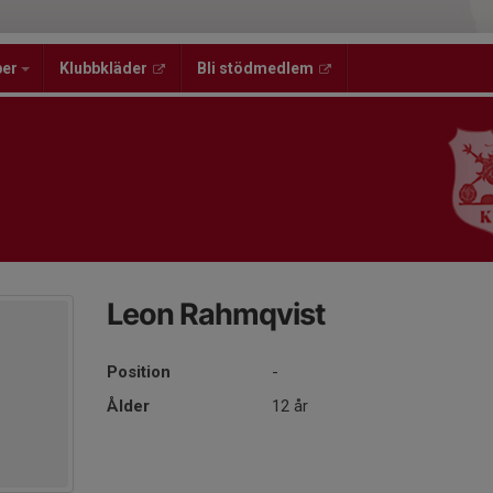
per
Klubbkläder
Bli stödmedlem
Leon Rahmqvist
Position
-
Ålder
12 år