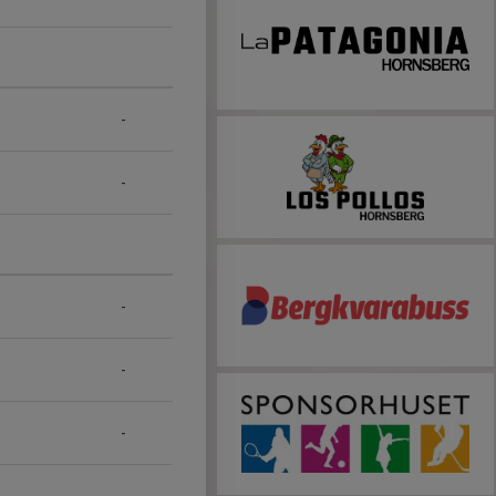
-
-
-
-
-