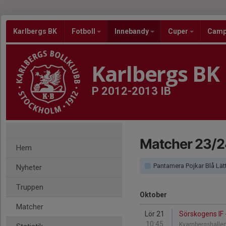
Karlbergs BK
Fotboll
Innebandy
Cuper
Cam
Karlbergs BK
P 2012-2013 IB
Matcher 23/2
Hem
Pantamera Pojkar Blå Lät
Nyheter
Truppen
Oktober
Matcher
Lör 21
Sörskogens IF 
10:45
Kvarnbergshalle