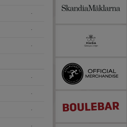
-
-
-
-
-
-
-