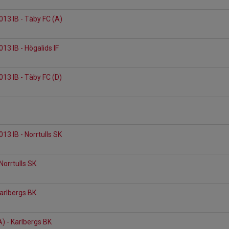
013 IB - Täby FC (A)
13 IB - Högalids IF
013 IB - Täby FC (D)
13 IB - Norrtulls SK
Norrtulls SK
Karlbergs BK
n
) - Karlbergs BK