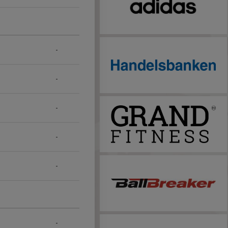
-
-
-
-
-
-