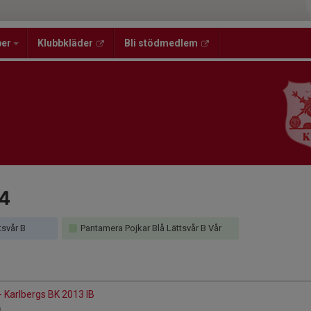
per
Klubbkläder
Bli stödmedlem
4
tsvår B
Pantamera Pojkar Blå Lättsvår B Vår
- Karlbergs BK 2013 IB
n