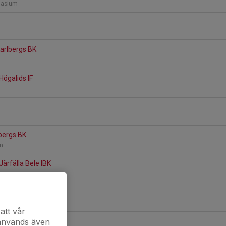
nasium
Karlbergs BK
n
Högalids IF
n
lbergs BK
en
Järfälla Bele IBK
AIK IBF (B)
n
att vår
 används även