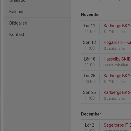
Statistik
Kalender
November
Bildgalleri
Lör 11
Karlbergs BK 2
11:00
S:t Erikshallen
Kontakt
Sön 12
Högalids IF - K
11:00
S:t Erikshallen
Lör 18
Hässelby SK IB
11:00
Hässelbyhallen
Lör 25
Karlbergs BK 2
13:00
S:t Erikshallen
Sön 26
Karlbergs BK 2
11:00
S:t Erikshallen
December
Lör 2
Segeltorps IF I