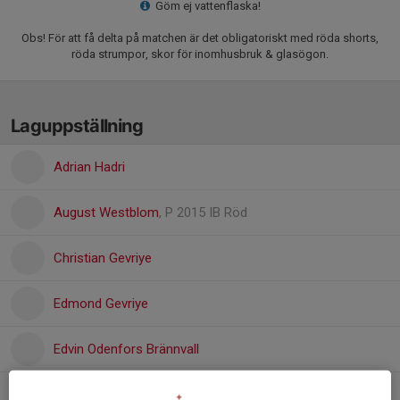
Göm ej vattenflaska!
Obs! För att få delta på matchen är det obligatoriskt med röda shorts,
röda strumpor, skor för inomhusbruk & glasögon.
Laguppställning
Adrian Hadri
August Westblom
, P 2015 IB Röd
Christian Gevriye
Edmond Gevriye
Edvin Odenfors Brännvall
Filip Dimadis