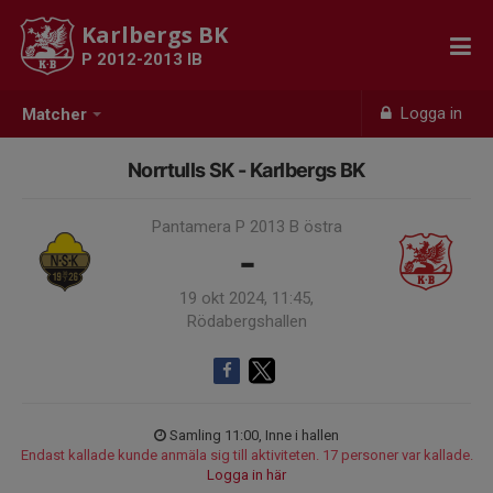
Karlbergs BK
P 2012-2013 IB
Logga in
Matcher
Norrtulls SK - Karlbergs BK
Pantamera P 2013 B östra
-
19 okt 2024, 11:45,
Rödabergshallen
Samling 11:00, Inne i hallen
Endast kallade kunde anmäla sig till aktiviteten. 17 personer var kallade.
Logga in här