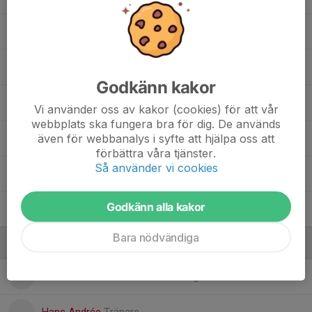
Frans Westblom
Leonard Strömberg
Godkänn kakor
Lucas Andrée
Vi använder oss av kakor (cookies) för att vår
webbplats ska fungera bra för dig. De används
även för webbanalys i syfte att hjälpa oss att
Nikodemus Mattsson
förbättra våra tjänster.
Så använder vi cookies
Orlando Tersmeden
Godkänn alla kakor
Sven-Hugo Söderlund
Bara nödvändiga
Ledare
Gabriella Jonsson
Tränare och lagledare