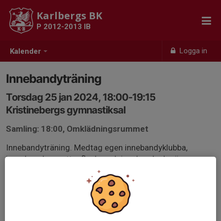
Karlbergs BK
P 2012-2013 IB
Logga in
Kalender
Innebandyträning
Torsdag 25 jan 2024, 18:00-19:15
Kristinebergs gymnastiksal
Samling: 18:00, Omklädningsrummet
Innebandyträning. Medtag egen innebandyklubba,
inomhusskor, vattenflaska och innebandyglasögon.