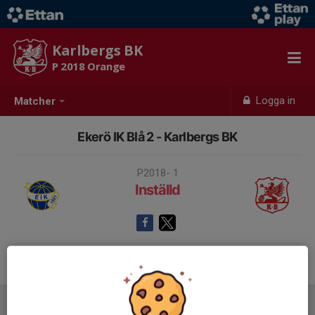
Karlbergs BK
P 2018 Orange
Logga in
Matcher
Ekerö IK Blå 2 - Karlbergs BK
P2018- 1
Inställd
Samling 11:30