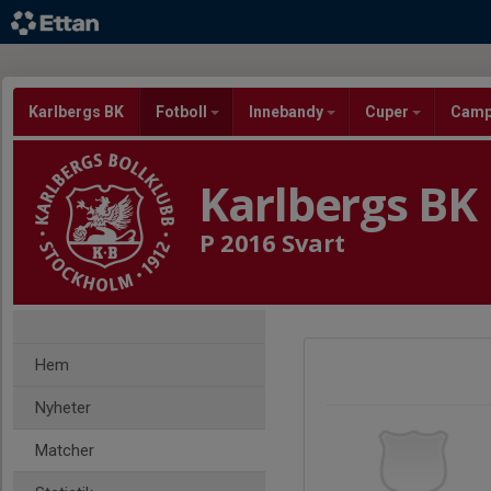
Karlbergs BK
Fotboll
Innebandy
Cuper
Cam
Karlbergs BK
P 2016 Svart
Hem
Nyheter
Matcher