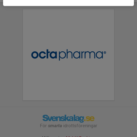
För
smarta
idrottsföreningar