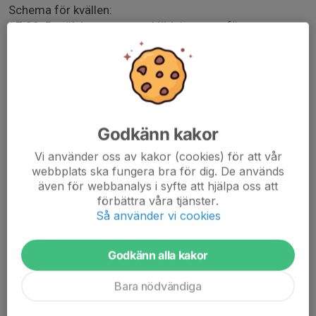
Schema för kvällen:
17.30: Besök herrarnas omklädningsrum för
matchgenomgång
18.00: Genomgång av arbetsfördelning samt utdelning
av västar och ackreditering (passerkort)
18:15: Uppvärmning och fördelning av bollhämtare
19.00: Avspark. Bollhämtare på alla sidor av planen. 2
Funktionärer på huvudläktare och 2 på nedre läktare
Godkänn kakor
Efter matchslut: Grattis korv och dryck för alla som
Vi använder oss av kakor (cookies) för att vår
webbplats ska fungera bra för dig. De används
jobbat. Segerfirande
även för webbanalys i syfte att hjälpa oss att
med laget vid seger! Därefter hjälps vi alla åt att städa
förbättra våra tjänster.
och ställa i ordning arenan efter matchen.
Så använder vi cookies
Godkänn alla kakor
Bara nödvändiga