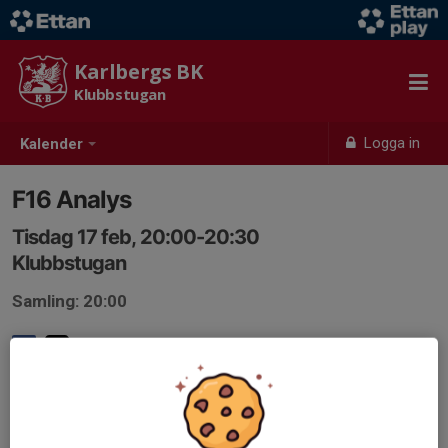
Karlbergs BK
Klubbstugan
Logga in
Kalender
F16 Analys
Tisdag 17 feb, 20:00-20:30
Klubbstugan
Samling: 20:00