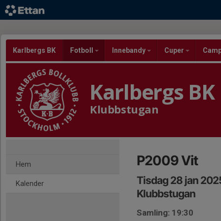
Karlbergs BK
Fotboll
Innebandy
Cuper
Cam
Karlbergs BK
Klubbstugan
P2009 Vit
Hem
Tisdag 28 jan 202
Kalender
Klubbstugan
Samling: 19:30