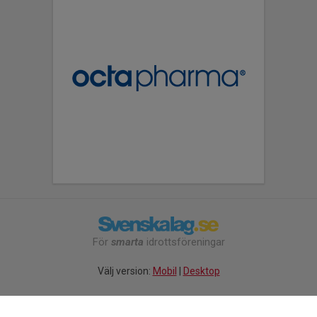
För
smarta
idrottsföreningar
Välj version:
Mobil
|
Desktop