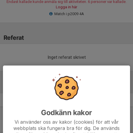
Endast kallade kunde anmäla sig till aktiviteten. 6 personer var kallade.
Logga in här
Match i p2009 4A
Referat
Inget referat skrivet
Tabell
P2009- 4A
M
+/-
P
Godkänn kakor
1. Enebybergs IF 2
14
50
31
Vi använder oss av kakor (cookies) för att vår
2. Bällsta FF 2
14
46
31
webbplats ska fungera bra för dig. De används