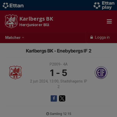
Karlbergs BK
Herrjuniorer Blå
Logga in
Matcher
Karlbergs BK - Enebybergs IF 2
P2009- 4A
1 - 5
2 jun 2024, 13:00, Stadshagens IP
2
Samling 12:15