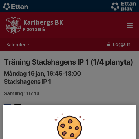
Karlbergs BK
F 2015 Blå
Logga in
Kalender
Träning Stadshagens IP 1 (1/4 planyta)
Måndag 19 jan, 16:45-18:00
Stadshagens IP 1
Samling: 16:40