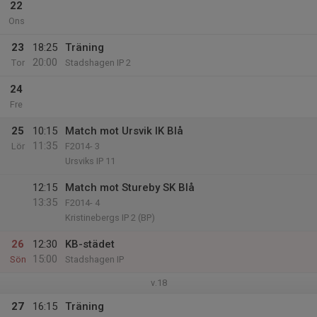
22
Ons
23
18:25
Träning
20:00
Tor
Stadshagen IP 2
24
Fre
25
10:15
Match mot Ursvik IK Blå
11:35
Lör
F2014- 3
Ursviks IP 11
12:15
Match mot Stureby SK Blå
13:35
F2014- 4
Kristinebergs IP 2 (BP)
26
12:30
KB-städet
15:00
Sön
Stadshagen IP
v.18
27
16:15
Träning