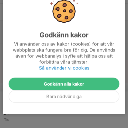
17
Fre
18
12:15
Match mot IF Brommapojkarna 2014-2
13:35
Lör
F2014- 3
Godkänn kakor
Kristinebergs IP 2 (BP)
Vi använder oss av kakor (cookies) för att vår
16:00
Landskamp damer Sverige-Serbien
webbplats ska fungera bra för dig. De används
18:00
Strawberry Arena
även för webbanalys i syfte att hjälpa oss att
förbättra våra tjänster.
19
10:00
Match mot IFK Aspudden-Tellus Gul 1
Så använder vi cookies
11:20
Sön
F2014- 4
Västberga IP 11
Godkänn alla kakor
v.17
Bara nödvändiga
20
16:15
Träning
17:30
Mån
Stadshagen 1
21
Tis