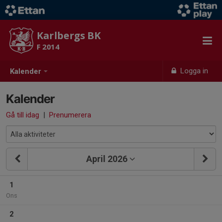
Karlbergs BK
F 2014
Logga in
Kalender
Kalender
Gå till idag
|
Prenumerera
April 2026
1
Ons
2