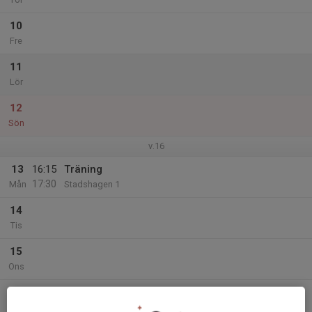
10
Fre
11
Lör
12
Sön
v.16
13
16:15
Träning
17:30
Mån
Stadshagen 1
14
Tis
15
Ons
16
18:45
Träning
20:00
Tor
Stadshagen IP 2