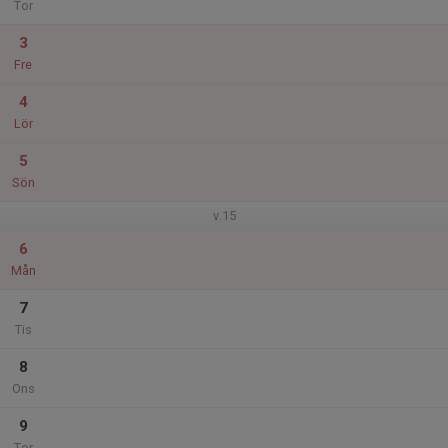
Tor
3
Fre
4
Lör
5
Sön
v.15
6
Mån
7
Tis
8
Ons
9
Tor