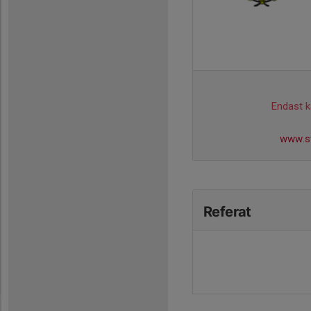
Endast ka
www.st
Referat