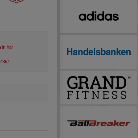
 in här
1436/