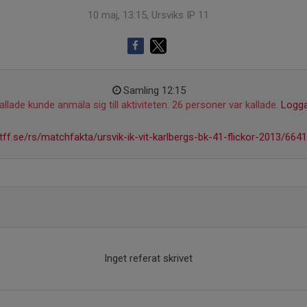
10 maj, 13:15, Ursviks IP 11
Samling 12:15
llade kunde anmäla sig till aktiviteten. 26 personer var kallade.
Logga
ff.se/rs/matchfakta/ursvik-ik-vit-karlbergs-bk-41-flickor-2013/664
Inget referat skrivet