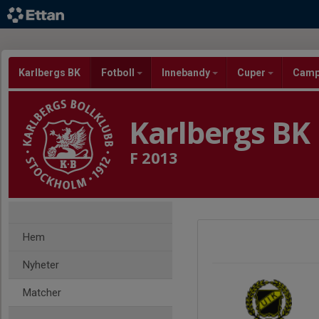
Karlbergs BK
Fotboll
Innebandy
Cuper
Cam
Karlbergs BK
F 2013
Hem
Nyheter
Matcher