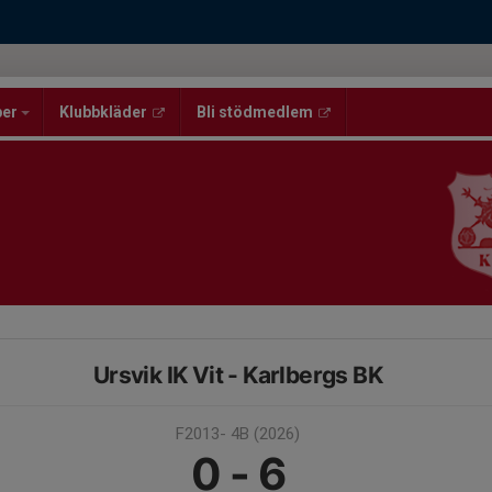
per
Klubbkläder
Bli stödmedlem
Ursvik IK Vit - Karlbergs BK
F2013- 4B (2026)
0 - 6