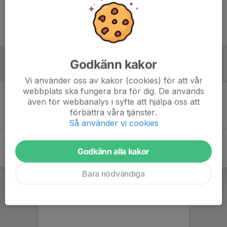
Logga in här
www.stff.se/rs/matchfakta/norrtulls-sk-3-karlbergs-bk-31-flickor-
2013/6642724/
Godkänn kakor
Referat
Vi använder oss av kakor (cookies) för att vår
webbplats ska fungera bra för dig. De används
även för webbanalys i syfte att hjälpa oss att
Inget referat skrivet
förbättra våra tjänster.
Så använder vi cookies
Godkänn alla kakor
Bara nödvändiga