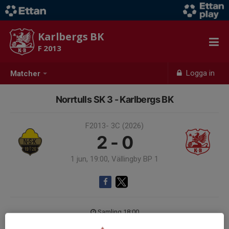
Karlbergs BK
F 2013
Logga in
Matcher
Norrtulls SK 3 - Karlbergs BK
F2013- 3C (2026)
2 - 0
1 jun, 19:00, Vällingby BP 1
Samling 18:00
Endast kallade kunde anmäla sig till aktiviteten. 17 personer var kallade.