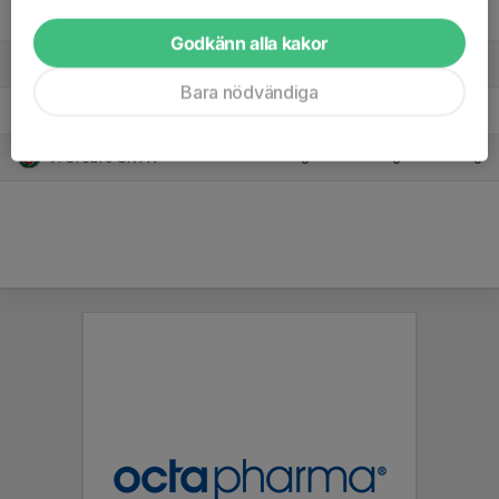
4. Boo FF
7
-5
10
Godkänn alla kakor
5. Sollentuna FK F19
6
-6
5
Bara nödvändiga
6. Värmdö/Järla
6
-11
3
7. Örebro SK FK
0
0
0