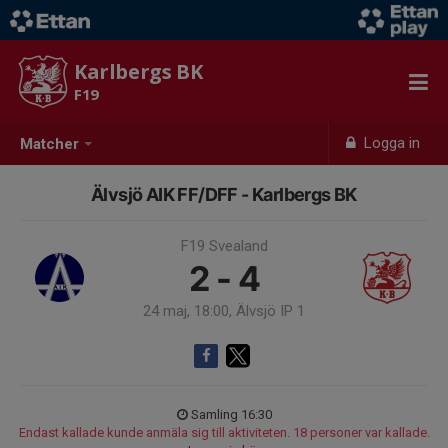
Karlbergs BK
F19
Logga in
Matcher
Älvsjö AIK FF/DFF - Karlbergs BK
F19 Svealand
2 - 4
24 maj, 18:00, Älvsjö IP 1
Samling 16:30
Endast kallade kunde anmäla sig till aktiviteten. 18 personer var kallade.