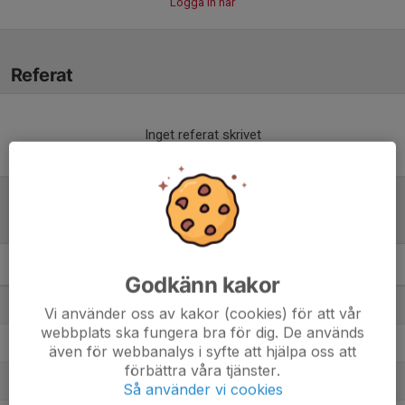
Logga in här
Referat
Inget referat skrivet
Tabell
F19 Svealand
M
+/-
P
Godkänn kakor
1. Stureby FF 1
8
10
16
Vi använder oss av kakor (cookies) för att vår
webbplats ska fungera bra för dig. De används
2. Älvsjö AIK FF/DFF
7
17
14
även för webbanalys i syfte att hjälpa oss att
förbättra våra tjänster.
3. Karlbergs BK F19
8
-5
12
Så använder vi cookies