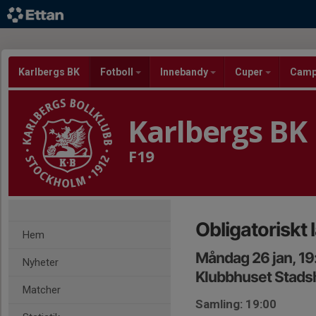
Karlbergs BK
Fotboll
Innebandy
Cuper
Cam
Karlbergs BK
F19
Obligatoriskt
Hem
Måndag 26 jan, 19
Nyheter
Klubbhuset Stads
Matcher
Samling: 19:00