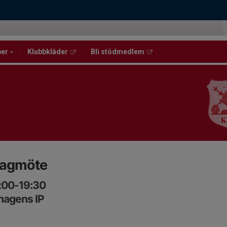
per
Klubbkläder
Bli stödmedlem
 lagmöte
:00-19:30
hagens IP