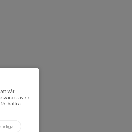
att vår
 används även
 förbättra
ändiga