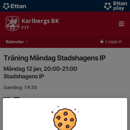
Karlbergs BK
F17
Logga in
Kalender
Träning Måndag Stadshagens IP
Måndag 12 jan, 20:00-21:00
Stadshagens IP
Samling: 19:30