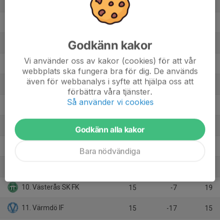
1. IF Karlstad Fotboll
15
31
35
2. FC Trollhättan
15
24
34
Godkänn kakor
3. Smedby AIS
15
18
33
Vi använder oss av kakor (cookies) för att vår
4. Älvsjö AIK FF
15
16
30
webbplats ska fungera bra för dig. De används
även för webbanalys i syfte att hjälpa oss att
5. Karlbergs BK
15
18
27
förbättra våra tjänster.
Så använder vi cookies
6. Skultorps IF
15
7
26
7. Ulricehamns IFK
15
9
21
Godkänn alla kakor
8. Boo FF
15
-8
20
Bara nödvändiga
9. Degerfors IF
15
-5
19
10. Västerås SK FK
15
-7
19
11. Värmdö IF
15
-17
15