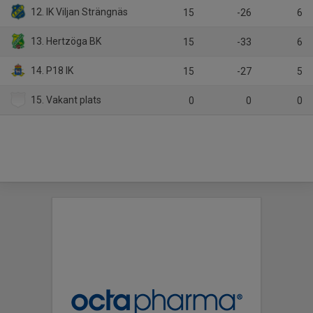
12. IK Viljan Strängnäs
15
-26
6
13. Hertzöga BK
15
-33
6
14. P18 IK
15
-27
5
15. Vakant plats
0
0
0