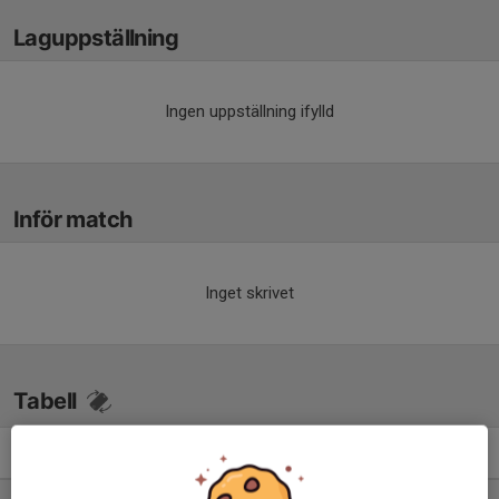
Laguppställning
Ingen uppställning ifylld
Inför match
Inget skrivet
Tabell
Div 1 Mellersta, dam 2026
M
+/-
P