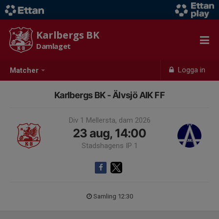
Karlbergs BK
Damlaget
Logga in
Matcher
Karlbergs BK - Älvsjö AIK FF
Div 1 Mellersta, dam 2026
23 aug, 14:00
Stadshagens IP 1
Samling 12:30