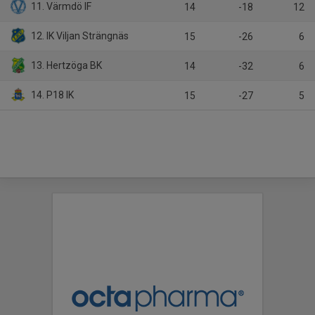
11. Värmdö IF
14
-18
12
12. IK Viljan Strängnäs
15
-26
6
13. Hertzöga BK
14
-32
6
14. P18 IK
15
-27
5