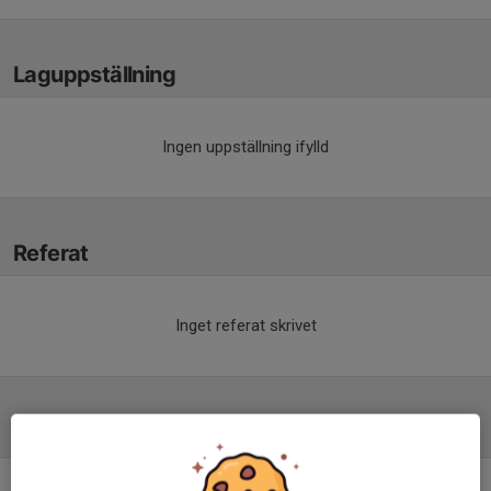
Laguppställning
Ingen uppställning ifylld
Referat
Inget referat skrivet
Tabell