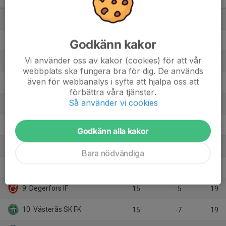
Div 1 Mellersta, dam 2026
M
+/-
P
1. FC Trollhättan
15
24
34
2. Smedby AIS
15
18
33
Godkänn kakor
Vi använder oss av kakor (cookies) för att vår
3. IF Karlstad Fotboll
14
29
32
webbplats ska fungera bra för dig. De används
även för webbanalys i syfte att hjälpa oss att
4. Karlbergs BK
15
18
27
förbättra våra tjänster.
Så använder vi cookies
5. Älvsjö AIK FF
14
14
27
6. Skultorps IF
15
7
26
Godkänn alla kakor
7. Ulricehamns IFK
14
11
21
Bara nödvändiga
8. Boo FF
14
-6
20
9. Degerfors IF
15
-5
19
10. Västerås SK FK
15
-7
19