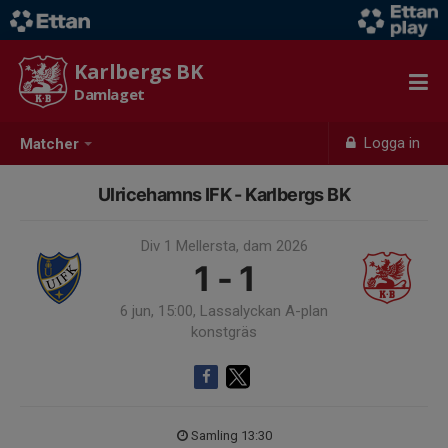
Karlbergs BK
Damlaget
Logga in
Matcher
Ulricehamns IFK - Karlbergs BK
Div 1 Mellersta, dam 2026
1 - 1
6 jun, 15:00, Lassalyckan A-plan
konstgräs
Samling 13:30