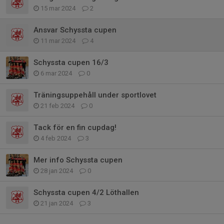
15 mar 2024
2
Ansvar Schyssta cupen
11 mar 2024
4
Schyssta cupen 16/3
6 mar 2024
0
Träningsuppehåll under sportlovet
21 feb 2024
0
Tack för en fin cupdag!
4 feb 2024
3
Mer info Schyssta cupen
28 jan 2024
0
Schyssta cupen 4/2 Löthallen
21 jan 2024
3