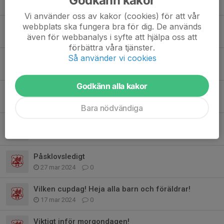
14 sep 2024
0
Vi använder oss av kakor (cookies) för att vår
webbplats ska fungera bra för dig. De används
Första träningen för säsongen 24/25
även för webbanalys i syfte att hjälpa oss att
29 aug 2024
0
förbättra våra tjänster.
Så använder vi cookies
KB-dagen 27/8
18 jun 2024
0
Godkänn alla kakor
Avslutning
22 maj 2024
8
Bara nödvändiga
Sista träningen för säsongen 25/5
17 apr 2024
2
Påsklovsledigt
27 mar 2024
0
Vilken cupdag! Heja alla barn och föräldrar!
17 mar 2024
0
Viktigt inför morgondagen!