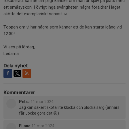
fokuserad, så inte lämpligt kanske om man är själv på plats med
ett småsyskon. I övrigt inga svårigheter, några föräldrar i laget
skötte det exemplariskt senast ☺️
Toppen om vi har några som känner att de kan starta igång vid
12.30!
Vi ses på lördag,
Ledarna
Dela nyhet
Kommentarer
Petra
11 mar 2024
Jag kan säkert sköta lite klocka och plocka sarg (annars
får Jocke göra det 😜)
Eliana
11 mar 2024