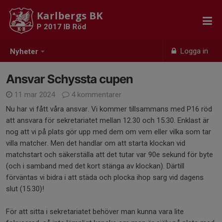
Karlbergs BK
P 2017 IB Röd
Logga in
Nyheter
Ansvar Schyssta cupen
11 mar 2024
4 kommentarer
Nu har vi fått våra ansvar. Vi kommer tillsammans med P16 röd
att ansvara för sekretariatet mellan 12.30 och 15.30. Enklast är
nog att vi på plats gör upp med dem om vem eller vilka som tar
villa matcher. Men det handlar om att starta klockan vid
matchstart och säkerställa att det tutar var 90e sekund för byte
(och i samband med det kort stänga av klockan). Därtill
förväntas vi bidra i att städa och plocka ihop sarg vid dagens
slut (15.30)!
För att sitta i sekretariatet behöver man kunna vara lite