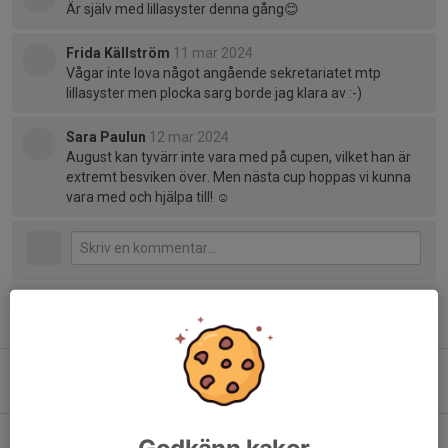
Är själv med lillasyster denna gång😊
Frida Källström
11 mar 2024
Vågar inte lova något angående sekretariatet mtp
lillasyster men plocka sarg borde jag klara av :-)
Sara Paulun
12 mar 2024
August kan tyvärr inte vara med på cupen, vilket han är
extremt besviken över. Men nästa cup hoppas vi kunna
vara med och hjälpa till! ☺️
Tidigare nyheter
Cup och ny träningstid
18 sep 2024
1
Säsongen igång!
Godkänn kakor