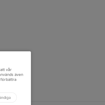
att vår
 används även
 förbättra
ändiga