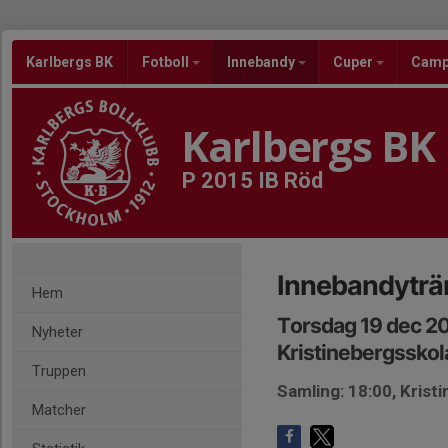
Karlbergs BK
Fotboll
Innebandy
Cuper
Cam
Karlbergs BK
P 2015 IB Röd
Innebandyträn
Hem
Torsdag 19 dec 2
Nyheter
Kristinebergsskola
Truppen
Samling: 18:00, Krist
Matcher