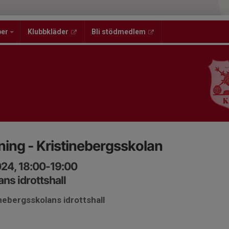
per
Klubbkläder
Bli stödmedlem
ing - Kristinebergsskolan
024, 18:00-19:00
ns idrottshall
inebergsskolans idrottshall