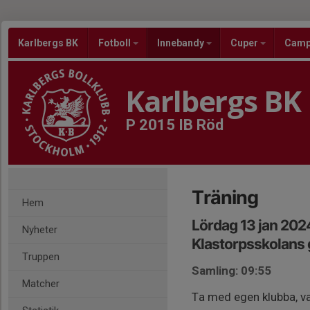
Karlbergs BK
Fotboll
Innebandy
Cuper
Cam
Karlbergs BK
P 2015 IB Röd
Träning
Hem
Lördag 13 jan 202
Nyheter
Klastorpsskolans
Truppen
Samling: 09:55
Matcher
Ta med egen klubba, va