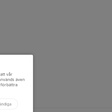
att vår
 används även
 förbättra
ändiga