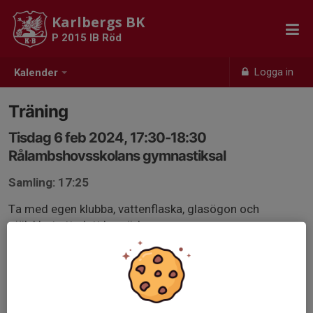
Karlbergs BK
P 2015 IB Röd
Logga in
Kalender
Träning
Tisdag 6 feb 2024, 17:30-18:30
Rålambshovsskolans gymnastiksal
Samling: 17:25
Ta med egen klubba, vattenflaska, glasögon och
självklart ett glatt humör!