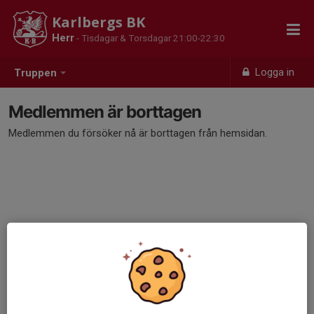
Karlbergs BK
Herr
- Tisdagar & Torsdagar 21:00-22:30
Logga in
Truppen
Medlemmen är borttagen
Medlemmen du försöker nå är borttagen från hemsidan.