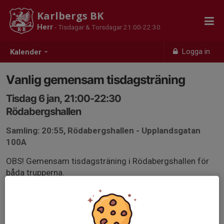
Karlbergs BK
Herr
- Tisdagar & Torsdagar 21:00-22:30
Logga in
Kalender
Vanlig gemensam tisdagsträning
Tisdag 6 jan, 21:00-22:30
Rödabergshallen
Samling: 20:55, Rödabergshallen - Upplandsgatan
100A
OBS! Gemensam tisdagsträning i Rödabergshallen för
båda trupperna.
Svara på kallelsen så vi kan planera för träning eller ej. Vi
behöva vara minst 2+15 spelare anmälda senast på
fredag (2 jan) för att inte behöva avboka träningstiden.