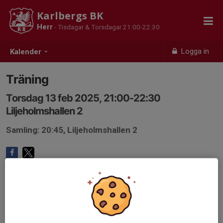
Karlbergs BK
Herr
- Tisdagar & Torsdagar 21:00-22:30
Logga in
Kalender
Träning
Torsdag 13 feb 2025, 21:00-22:30
Liljeholmshallen 2
Samling: 20:45, Liljeholmshallen 2