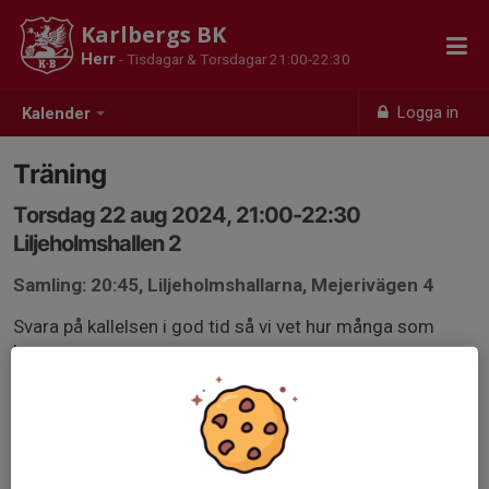
Karlbergs BK
Herr
- Tisdagar & Torsdagar 21:00-22:30
Logga in
Kalender
Träning
Torsdag 22 aug 2024, 21:00-22:30
Liljeholmshallen 2
Samling: 20:45, Liljeholmshallarna, Mejerivägen 4
Svara på kallelsen i god tid så vi vet hur många som
kommer.