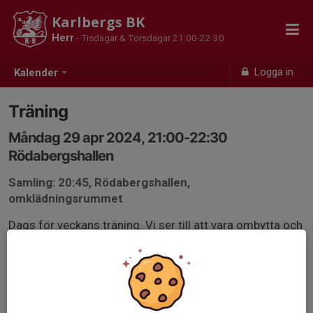
Karlbergs BK
Herr
- Tisdagar & Torsdagar 21:00-22:30
Logga in
Kalender
Träning
Måndag 29 apr 2024, 21:00-22:30
Rödabergshallen
Samling: 20:45, Rödabergshallen,
omklädningsrummet
Dags för veckans träning. Vi ser till att vara ombytta och
klara i tid och svarar på kallelsen så vi vet hur många
som kommer.
Svara på kallelsen innan söndag, kan ni inte delta efter
att kallelsen är stängd meddelar ni Elias.