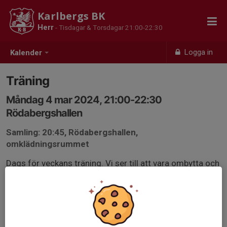
Karlbergs BK
Herr
- Tisdagar & Torsdagar 21:00-22:30
Logga in
Kalender
Träning
Måndag 4 mar 2024, 21:00-22:30
Rödabergshallen
Samling: 20:45, Rödabergshallen,
omklädningsrummet
Dags för veckans träning. Vi ser till att vara ombytta och
klara i tid och svarar på kallelsen så vi vet hur många
som kommer.
Svara på kallelsen innan söndag, kan ni inte delta efter
att kallelsen är stängd meddelar ni Elias.